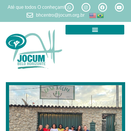
Até que todos O conheçam!
bhcentro@jocum.org.br